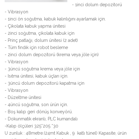
- 1inci dolum depozitorü
- Vibrasyon
- 1inci ön soğutma, kabuk kalınlığını ayarlamak için.
- Çikolata kabuk yapma ünitesi
- 2inci soğutma, çikolata kabuk için
- Prinç patlağı, dolum ünitesi (2 adet)
- Tüm fındık için robot besleme
- 2inci dolum depozitorü (krema veya jöle için)
- Vibrasyon
- 3üncü soğutma krema veya jöle için
- Isıtma ünitesi, kabuk üçları için.
- 3üncü dolum depozitorü kapatma için
- Vibrasyon
- Düzeltme ünitesi
- 4üncü soğutma, son ürün için.
- Boş kalıp geri dönüş konveyörü.
- Dokunmatik ekranlı, PLC kumandalı
-Kalıp ölçüleri 325*205 *30
U zunluk : 48metre.(24mt Kabuk , 9 katlı tünel) Kapasite, ürün