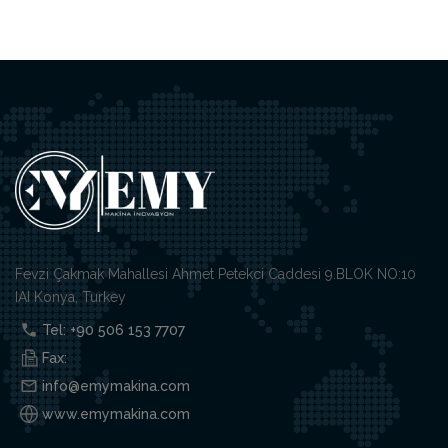
Fevzi Çakmak Mahallesi Ahmet Petekci Caddesi 9.BLOK NO:10
IAI Konya, Turkey
Tel: +90 506 153 7707
Fax:
info@emymakina.com
www.emymakina.com