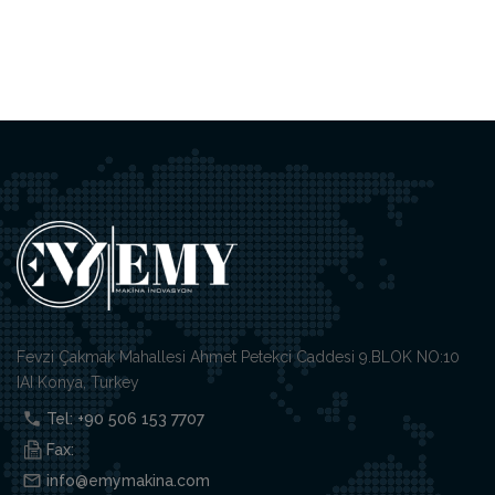
Fevzi Çakmak Mahallesi Ahmet Petekci Caddesi 9.BLOK NO:10
IAI Konya, Turkey
Tel: +90 506 153 7707
Fax:
info@emymakina.com