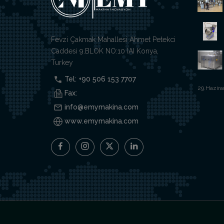
Fevzi Çakmak Mahallesi Ahmet Petekci
Caddesi 9.BLOK NO:10 IAI Konya,
Turkey
Tel: +90 506 153 7707
29.Hazira
Fax:
info@emymakina.com
www.emymakina.com