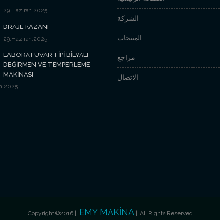
29.Haziran.2025
الشركة
DRAJE KAZANI
المنتجات
29.Haziran.2025
LABORATUVAR TİPİ BİLYALI
مراجع
DEĞİRMEN VE TEMPERLEME
MAKİNASI
الاتصال
n.2025
EMY MAKİNA
Copyright ©2016 ||
|| All Rights Reserved