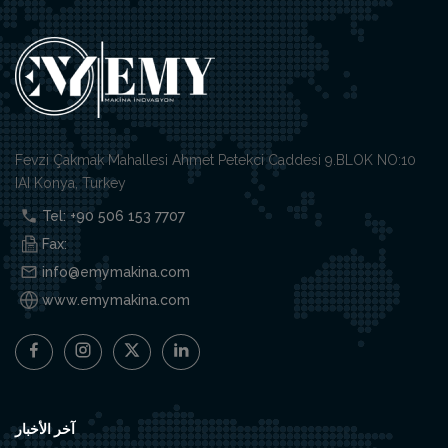
Fevzi Çakmak Mahallesi Ahmet Petekci Caddesi 9.BLOK NO:10
IAI Konya, Turkey
Tel: +90 506 153 7707
Fax:
info@emymakina.com
www.emymakina.com
آخر الأخبار