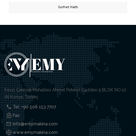
Gofret Hattı
Fevzi Çakmak Mahallesi Ahmet Petekci Caddesi 9.BLOK NO:10
IAI Konya, Turkey
Tel: +90 506 153 7707
Fax:
info@emymakina.com
www.emymakina.com