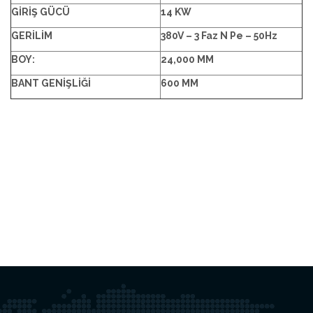
GİRİŞ GÜCÜ
14 KW
GERİLİM
380V – 3 Faz N Pe – 50Hz
BOY:
24,000 MM
BANT GENİŞLİĞİ
600 MM