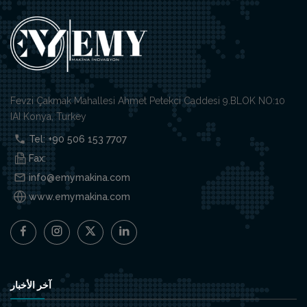
Fevzi Çakmak Mahallesi Ahmet Petekci Caddesi 9.BLOK NO:10
IAI Konya, Turkey
Tel: +90 506 153 7707
Fax:
info@emymakina.com
www.emymakina.com
آخر الأخبار