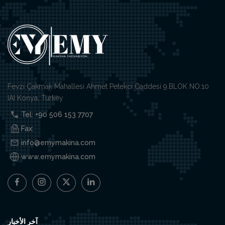
Fevzi Çakmak Mahallesi Ahmet Petekci Caddesi 9.BLOK NO:10
IAI Konya, Turkey
Tel: +90 506 153 7707
Fax:
info@emymakina.com
www.emymakina.com
آخر الأخبار