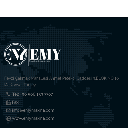
Fevzi Çakmak Mahallesi Ahmet Petekci Caddesi 9.BLOK NO:10
IAI Konya, Turkey
Tel: +90 506 153 7707
Fax:
info@emymakina.com
www.emymakina.com