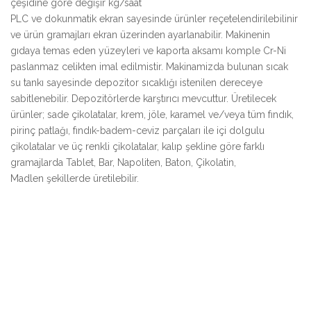
çeşidine göre degişir kg/saat
PLC ve dokunmatik ekran sayesinde ürünler reçetelendirilebilinir
ve ürün gramajları ekran üzerinden ayarlanabilir. Makinenin
gıdaya temas eden yüzeyleri ve kaporta aksamı komple Cr-Ni
paslanmaz celikten imal edilmistir. Makinamizda bulunan sıcak
su tankı sayesinde depozitor sıcaklığı istenilen dereceye
sabitlenebilir. Depozitörlerde karştırıcı mevcuttur. Üretilecek
ürünler; sade çikolatalar, krem, jöle, karamel ve/veya tüm fındık,
pirinç patlağı, fındık-badem-ceviz parçaları ile içi dolgulu
çikolatalar ve üç renkli çikolatalar, kalıp şekline göre farklı
gramajlarda Tablet, Bar, Napoliten, Baton, Çikolatin,
Madlen şekillerde üretilebilir.