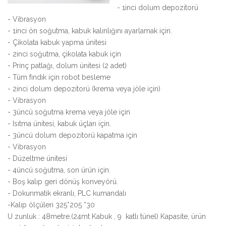
- 1inci dolum depozitorü
- Vibrasyon
- 1inci ön soğutma, kabuk kalınlığını ayarlamak için.
- Çikolata kabuk yapma ünitesi
- 2inci soğutma, çikolata kabuk için
- Prinç patlağı, dolum ünitesi (2 adet)
- Tüm fındık için robot besleme
- 2inci dolum depozitorü (krema veya jöle için)
- Vibrasyon
- 3üncü soğutma krema veya jöle için
- Isıtma ünitesi, kabuk üçları için.
- 3üncü dolum depozitorü kapatma için
- Vibrasyon
- Düzeltme ünitesi
- 4üncü soğutma, son ürün için.
- Boş kalıp geri dönüş konveyörü.
- Dokunmatik ekranlı, PLC kumandalı
-Kalıp ölçüleri 325*205 *30
U zunluk : 48metre.(24mt Kabuk , 9 katlı tünel) Kapasite, ürün