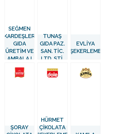
SEĞMEN
KARDEŞLER
TUNAŞ
GIDA
GIDA PAZ.
EVLİYA
ÜRETİM VE
SAN. TİC.
ŞEKERLEME
AMBALAJ
LTD. ŞTİ.
SANAYİ A.Ş.
HÜRMET
ŞORAY
ÇİKOLATA