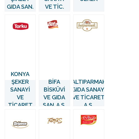
GIDA SAN.
VE TİC.
VE TİC.
LTD. ŞTİ.
LTD. ŞTİ.
KONYA
ŞEKER
BİFA
ALTIPARMAK
SANAYİ
BİSKÜVİ
GIDA SANAYİ
VE
VE GIDA
VE TİCARET
TİCARET
SAN. A.Ş.
A.Ş.
A.Ş.