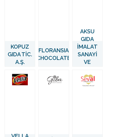
AKSU
GIDA
KOPUZ
İMALAT
FLORANSIA
GIDA TİC.
SANAYİ
CHOCOLATE
A.Ş.
VE
TİCARET
LTD. ŞTİ.
VELLA