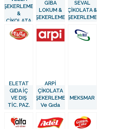
GİBA
SEVAL
ŞEKERLEME
LOKUM &
ÇİKOLATA &
&
ŞEKERLEME
ŞEKERLEME
ÇİKOLATA
ELETAT
ARPİ
GIDA İÇ
ÇİKOLATA
VE DIŞ
ŞEKERLEME
MEKSMAR
TİC. PAZ.
Ve Gıda
LTD. ŞTİ.
Ürünleri A.Ş