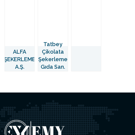
Tatbey
ALFA
Çikolata
ŞEKERLEME
Şekerleme
A.Ş.
Gıda San.
ve Tic. A.ş.