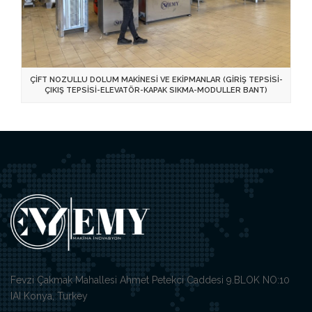
ÇİFT NOZULLU DOLUM MAKİNESİ VE EKİPMANLAR (GİRİŞ TEPSİSİ-
ÇIKIŞ TEPSİSİ-ELEVATÖR-KAPAK SIKMA-MODULLER BANT)
Fevzi Çakmak Mahallesi Ahmet Petekci Caddesi 9.BLOK NO:10
IAI Konya, Turkey