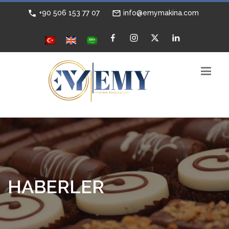
+90 506 153 77 07
info@emymakina.com
HABERLER