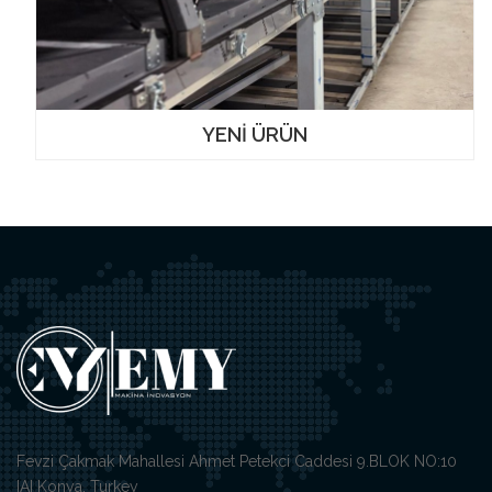
YENİ ÜRÜN
Fevzi Çakmak Mahallesi Ahmet Petekci Caddesi 9.BLOK NO:10
IAI Konya, Turkey