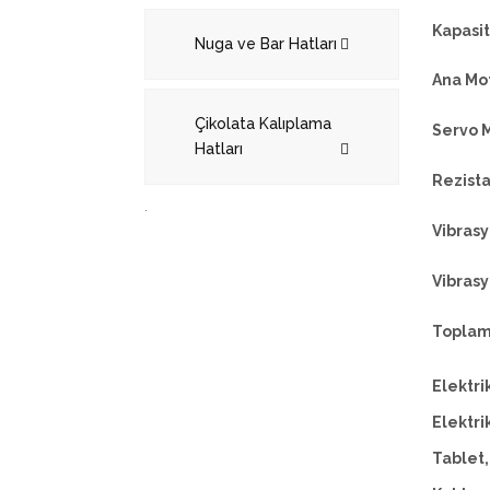
Kapasi
Nuga ve Bar Hatları
Ana Mo
Çikolata Kalıplama
Servo 
Hatları
Rezist
.
Vibrasy
Vibras
Toplam
Elektri
Elektri
Tablet,