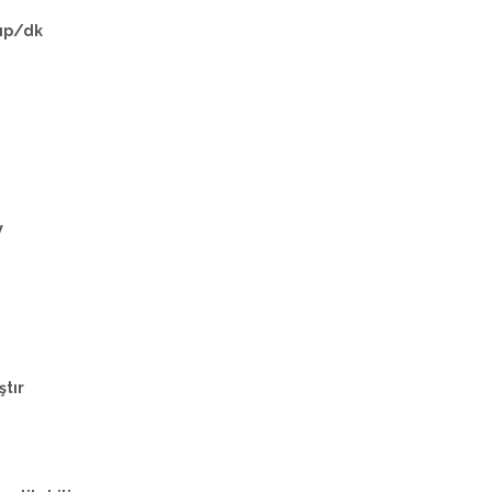
lıp/dk
W
tır