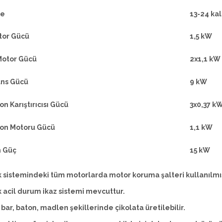
te
13-24 ka
tor Gücü
1,5 kW
Motor Gücü
2x1,1 kW
ans Gücü
9 kW
on Karıştırıcısı Gücü
3x0,37 k
yon Motoru Gücü
1,1 kW
 Güç
15 kW
k sistemindeki tüm motorlarda motor koruma şalteri kullanılmış
k acil durum ikaz sistemi mevcuttur.
 bar, baton, madlen şekillerinde çikolata üretilebilir.