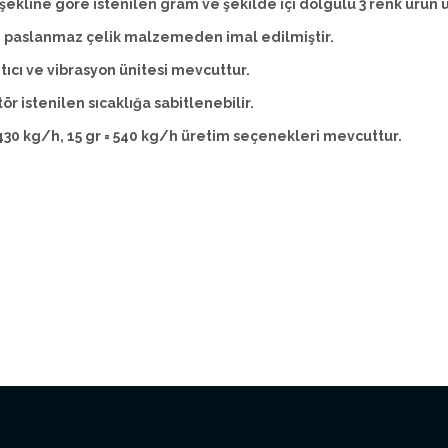
 şekline göre istenilen gram ve şekilde içi dolgulu 3 renk ürün ür
4 paslanmaz çelik malzemeden imal edilmiştir.
sıtıcı ve vibrasyon ünitesi mevcuttur.
ör istenilen sıcaklığa sabitlenebilir.
 430 kg/h, 15 gr = 540 kg/h üretim seçenekleri mevcuttur.