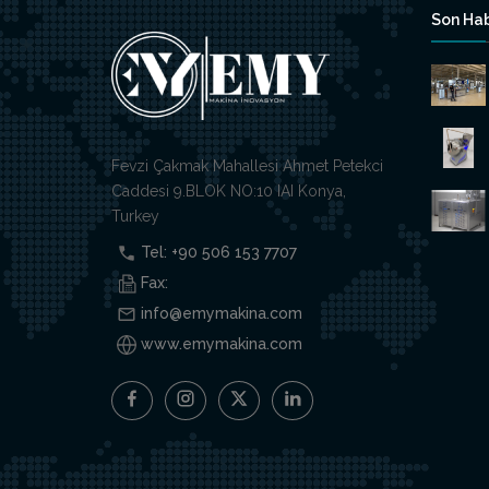
Son Hab
Fevzi Çakmak Mahallesi Ahmet Petekci
Caddesi 9.BLOK NO:10 IAI Konya,
Turkey
Tel: +90 506 153 7707
Fax:
info@emymakina.com
www.emymakina.com