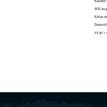
Kalıbın
AISI 30
Kalıp ı
Depozit
10 gr =