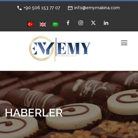
+90 506 153 77 07
info@emymakina.com
HABERLER