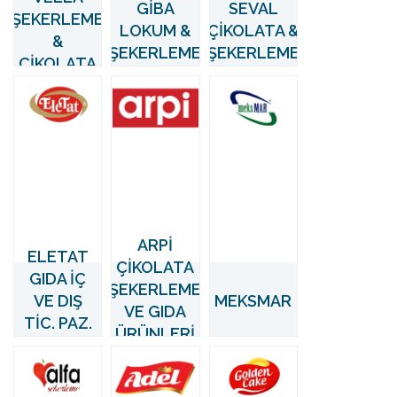
GİBA
SEVAL
ŞEKERLEME
LOKUM &
ÇİKOLATA &
&
ŞEKERLEME
ŞEKERLEME
ÇİKOLATA
ARPİ
ELETAT
ÇİKOLATA
GIDA İÇ
ŞEKERLEME
VE DIŞ
MEKSMAR
VE GIDA
TİC. PAZ.
ÜRÜNLERİ
LTD. ŞTİ.
A.Ş.