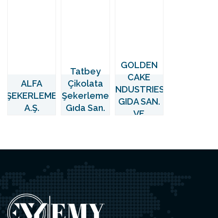
GOLDEN
Tatbey
CAKE
ALFA
Çikolata
INDUSTRIES
ŞEKERLEME
Şekerleme
GIDA SAN.
A.Ş.
Gıda San.
VE
ve Tic. A.ş.
TİC.LTD.ŞTİ.