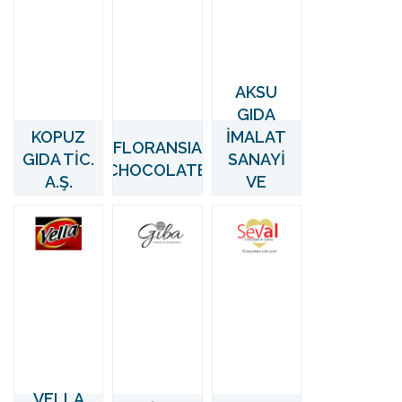
AKSU
GIDA
KOPUZ
İMALAT
FLORANSIA
GIDA TİC.
SANAYİ
CHOCOLATE
A.Ş.
VE
TİCARET
LTD. ŞTİ.
VELLA