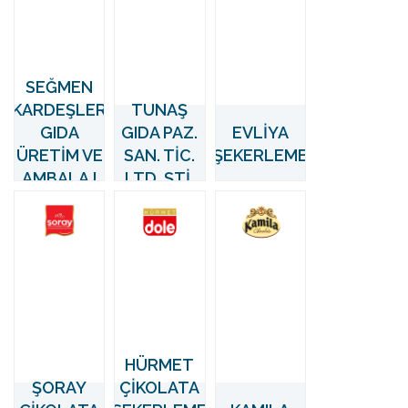
SEĞMEN
KARDEŞLER
TUNAŞ
GIDA
GIDA PAZ.
EVLİYA
ÜRETİM VE
SAN. TİC.
ŞEKERLEME
AMBALAJ
LTD. ŞTİ.
SANAYİ A.Ş.
HÜRMET
ŞORAY
ÇİKOLATA