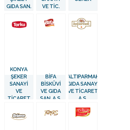
GIDA SAN.
VE TİC.
VE TİC.
LTD. ŞTİ.
LTD. ŞTİ.
KONYA
ŞEKER
BİFA
ALTIPARMAK
SANAYİ
BİSKÜVİ
GIDA SANAYİ
VE
VE GIDA
VE TİCARET
TİCARET
SAN. A.Ş.
A.Ş.
A.Ş.