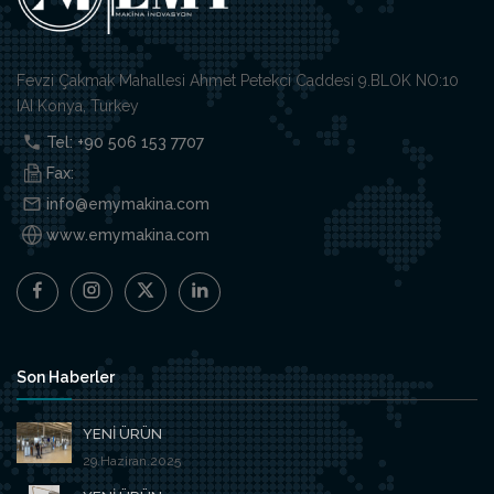
Fevzi Çakmak Mahallesi Ahmet Petekci Caddesi 9.BLOK NO:10
IAI Konya, Turkey
Tel: +90 506 153 7707
Fax:
info@emymakina.com
www.emymakina.com
Son Haberler
YENİ ÜRÜN
29.Haziran.2025