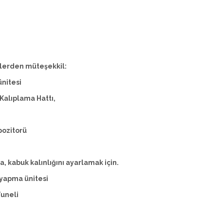
elerden müteşekkil:
nitesi
Kalıplama Hattı,
pozitorü
, kabuk kalınlığını ayarlamak için.
 yapma ünitesi
Tuneli