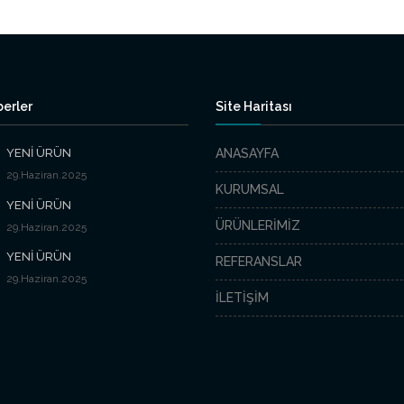
erler
Site Haritası
YENİ ÜRÜN
ANASAYFA
29.Haziran.2025
KURUMSAL
YENİ ÜRÜN
ÜRÜNLERİMİZ
29.Haziran.2025
YENİ ÜRÜN
REFERANSLAR
29.Haziran.2025
İLETİŞİM