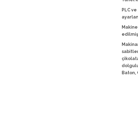
PLC ve 
ayarlan
Makinen
edilmişt
Makinam
sabitle
çikolat
dolgulu
Baton, 