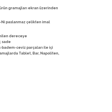
 ürün gramajları ekran üzerinden
-Ni paslanmaz çelikten imal
enilen dereceye
 ; sade
-badem-ceviz parçaları ile içi
ramajlarda Tablet, Bar, Napoliten,