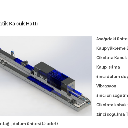
tik Kabuk Hattı
Aşağıdaki ünit
Kalıp yükleme ü
Çikolata Kabuk 
Kalıp ısıtma
1inci dolum de
Vibrasyon
1inci ön soğutma
Çikolata kabuk
2inci soğutma 
atlağı, dolum ünitesi (2 adet)