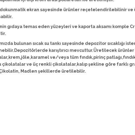
dokunmatik ekran sayesinde ürünler reçetelendirilebilinir ve
abilir.
in gıdaya temas eden yüzeyleri ve kaporta aksamı komple Cr
ir.
ızda bulunan sıcak su tankı sayesinde depozitor sıcaklığı ist
nebilir.Depozitörlerde karıştırıcı mevcuttur.Üretilecek ürünler
alar,krem,jöle,karamel ve/veya tüm fındık,pirinç patlağı,fındık
 çikolatalar ve üç renkli çikolatalar,kalıp şekline göre farklı g
Çikolatin, Madlen şekillerde üretilebilir.