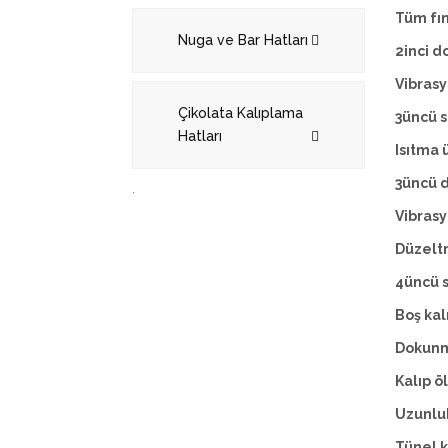
Tüm fın
Nuga ve Bar Hatları
2inci d
Vibras
Çikolata Kalıplama
3üncü 
Hatları
Isıtma ü
3üncü 
.
Vibras
Düzelt
4üncü s
Boş kal
Dokunm
Kalıp ö
Uzunluk
Tünel k