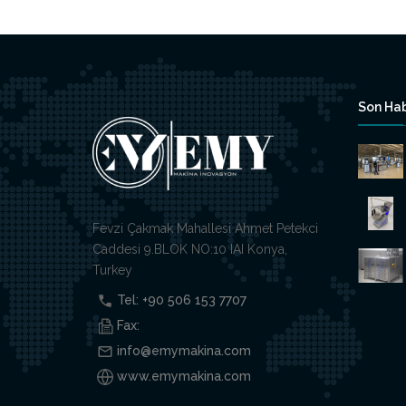
Son Hab
Fevzi Çakmak Mahallesi Ahmet Petekci
Caddesi 9.BLOK NO:10 IAI Konya,
Turkey
Tel: +90 506 153 7707
Fax:
info@emymakina.com
www.emymakina.com