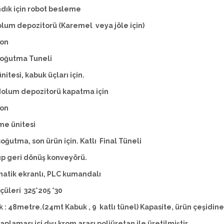
dık için robot besleme
olum depozitorü (Karemel veya jöle için)
yon
soğutma Tuneli
nitesi, kabuk üçları için.
dolum depozitorü kapatma için
yon
me ünitesi
oğutma, son ürün için. Katlı Final Tüneli
ıp geri dönüş konveyörü.
atik ekranlı, PLC kumandalı
lçüleri 325*205 *30
 : 48metre.(24mt Kabuk , 9 katlı tünel) Kapasite, ürün çeşidin
aplaması içi dışı krom arası poliüretan ile üretilmiştir.