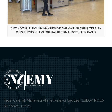
ÇİFT NOZULLU DOLUM MAKİNESİ VE EKİPMANLAR (GİRİŞ TEPSİSİ-
ÇIKIŞ TEPSİSİ-ELEVATÖR-KAPAK SIKMA-MODULLER BANT)
Fevzi Çakmak Mahallesi Ahmet Petekci Caddesi 9.BLOK NO:10
IAI Konya, Turkey