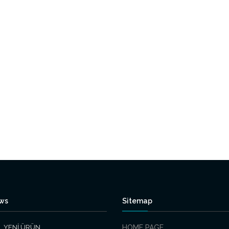
ews
Sitemap
YENİ ÜRÜN
HOME PAGE