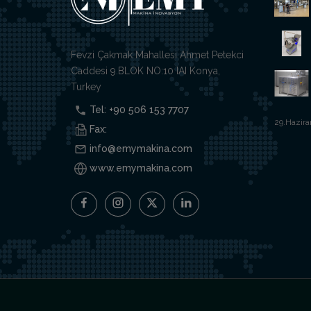
Fevzi Çakmak Mahallesi Ahmet Petekci
Caddesi 9.BLOK NO:10 IAI Konya,
Turkey
Tel: +90 506 153 7707
29.Hazira
Fax:
info@emymakina.com
www.emymakina.com