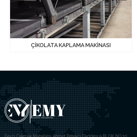
ÇİKOLATA KAPLAMA MAKİNASI
Fevzi Çakmak Mahallesi Ahmet Petekci Caddesi 9.BLOK NO:10