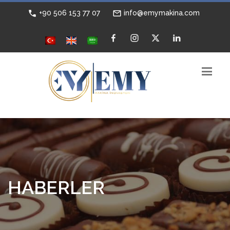
+90 506 153 77 07
info@emymakina.com
HABERLER