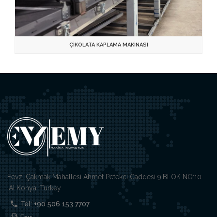
ÇİKOLATA KAPLAMA MAKİNASI
Fevzi Çakmak Mahallesi Ahmet Petekci Caddesi 9.BLOK NO:10
IAI Konya, Turkey
Tel: +90 506 153 7707