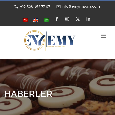
+90 506 153 77 07
info@emymakina.com
HABERLER