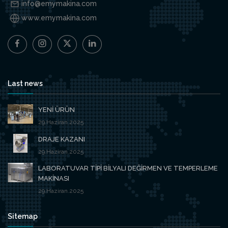
info@emymakina.com
www.emymakina.com
Last news
YENİ ÜRÜN
29.Haziran.2025
DRAJE KAZANI
29.Haziran.2025
LABORATUVAR TİPİ BİLYALI DEĞİRMEN VE TEMPERLEME
MAKİNASI
29.Haziran.2025
Sitemap