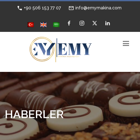
+90 506 153 77 07
info@emymakina.com
HABERLER