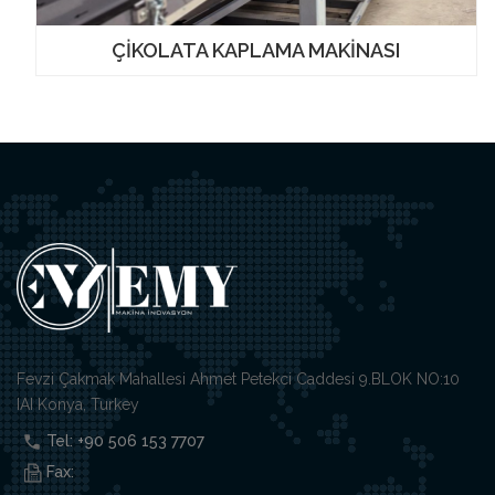
ÇİKOLATA KAPLAMA MAKİNASI
Fevzi Çakmak Mahallesi Ahmet Petekci Caddesi 9.BLOK NO:10
IAI Konya, Turkey
Tel: +90 506 153 7707
Fax: