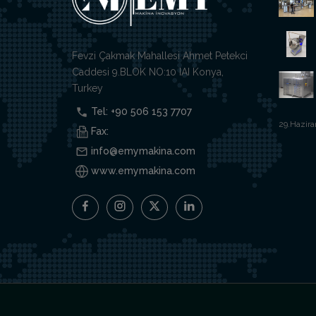
Fevzi Çakmak Mahallesi Ahmet Petekci
Caddesi 9.BLOK NO:10 IAI Konya,
Turkey
Tel: +90 506 153 7707
29.Hazira
Fax:
info@emymakina.com
www.emymakina.com