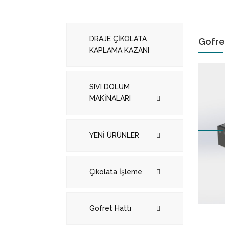
DRAJE ÇİKOLATA
Gofret
KAPLAMA KAZANI
SIVI DOLUM
MAKİNALARI
YENİ ÜRÜNLER
Çikolata İşleme
Gofret Hattı