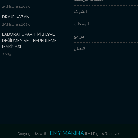
29.Haziran.2025
الشركة
DRAJE KAZANI
المنتجات
29.Haziran.2025
LABORATUVAR TİPİ BİLYALI
مراجع
DEĞİRMEN VE TEMPERLEME
MAKİNASI
الاتصال
n.2025
EMY MAKİNA
Copyright ©2016 ||
|| All Rights Reserved