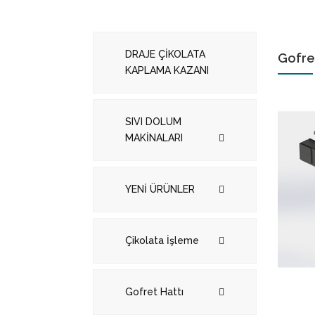
DRAJE ÇİKOLATA
Gofret
KAPLAMA KAZANI
SIVI DOLUM
MAKİNALARI
YENİ ÜRÜNLER
Çikolata İşleme
Gofret Hattı