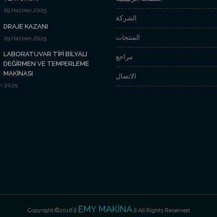
29.Haziran.2025
الشركة
DRAJE KAZANI
المنتجات
29.Haziran.2025
LABORATUVAR TİPİ BİLYALI
مراجع
DEĞİRMEN VE TEMPERLEME
MAKİNASI
الاتصال
n.2025
EMY MAKİNA
Copyright ©2016 ||
|| All Rights Reserved