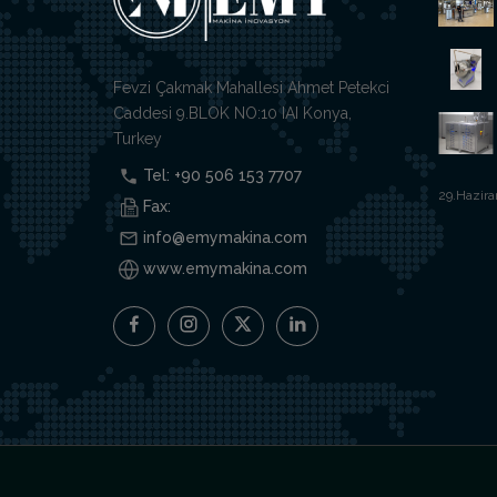
Fevzi Çakmak Mahallesi Ahmet Petekci
Caddesi 9.BLOK NO:10 IAI Konya,
Turkey
Tel: +90 506 153 7707
29.Hazira
Fax:
info@emymakina.com
www.emymakina.com